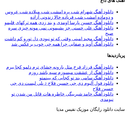
آهنگ های داغ
دانلود آهنگ شهرام شب‌ پره امشب شب میلاده شب عروس
و دوماده امشب شب فریاده حالا زندونی آزاده
دانلود آهنگ حسین پارسا اومدی و بند زدی همه ترکهای قلبمو
دانلود آهنگ علی حسنی جز پشیمونی نمی مونه چیزی سره
صبح
دانلود آهنگ مجید امینی وقتی که تو نبودی دل تورو کم داشت
دانلود آهنگ آوید و صفایی چرا همه چی خوب برعکس شد
پربازدیدها
دانلود آهنگ فرزاد فرخ مثل بارونه چشای ترم دلمو کجا ببرم
دانلود آهنگ از عشقت میسوزم سیه باشد روزم
دانلود آهنگ سامی بند تو کجایی که ببینمتو
دانلود فول آلبوم دی جی حسین فلاح ♪ پلی لیست دی جی
حسین فلاح
دانلود آهنگ حامد شیربیگی خاطره هات قاتل من شدن تو
نیومدی
سایت دانلود رایگان موزیک نفیس مدیا