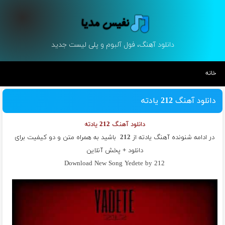
دانلود آهنگ، فول آلبوم و پلی لیست جدید
خانه
دانلود آهنگ 212 یادته
دانلود آهنگ 212 یادته
در ادامه شنونده آهنگ یادته از
212
باشید به همراه متن و دو کیفیت برای
دانلود + پخش آنلاین
Download New Song Yedete by 212