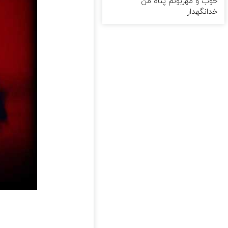
خوب و مهربونم پناه من
خدانگهدار