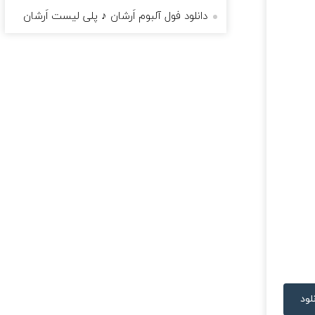
دانلود فول آلبوم اَرشان ♪ پلی لیست اَرشان
لود