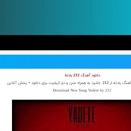
دانلود آهنگ 212 یادته
آهنگ یادته از
212
باشید به همراه متن و دو کیفیت برای دانلود + پخش آنلاین
Download New Song Yedete by 212