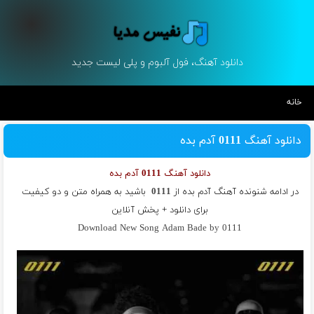
دانلود آهنگ، فول آلبوم و پلی لیست جدید
خانه
دانلود آهنگ 0111 آدم بده
دانلود آهنگ 0111 آدم بده
در ادامه شنونده آهنگ آدم بده از
0111
باشید به همراه متن و دو کیفیت
برای دانلود + پخش آنلاین
Download New Song Adam Bade by 0111