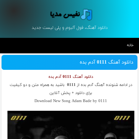
دانلود آهنگ، فول آلبوم و پلی لیست جدید
خانه
دانلود آهنگ 0111 آدم بده
دانلود آهنگ 0111 آدم بده
در ادامه شنونده آهنگ آدم بده از
0111
باشید به همراه متن و دو کیفیت
برای دانلود + پخش آنلاین
Download New Song Adam Bade by 0111