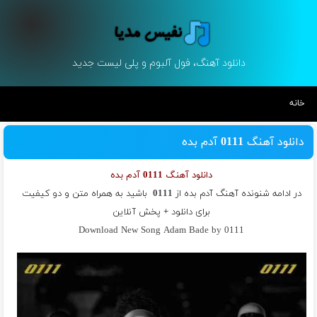
دانلود آهنگ، فول آلبوم و پلی لیست جدید
خانه
دانلود آهنگ 0111 آدم بده
دانلود آهنگ 0111 آدم بده
در ادامه شنونده آهنگ آدم بده از
0111
باشید به همراه متن و دو کیفیت
برای دانلود + پخش آنلاین
Download New Song Adam Bade by 0111