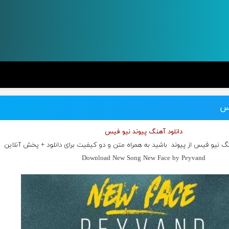
یس
دانلود آهنگ پیوند نیو فیس
نگ نیو فیس از
پیوند
باشید به همراه متن و دو کیفیت برای دانلود + پخش آنلاین
Download New Song New Face by Peyvand