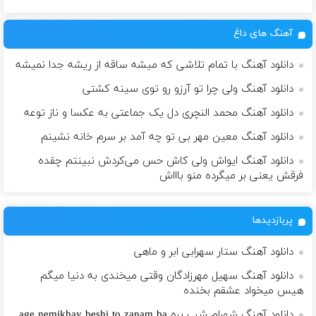
آهنگ های داغ
دانلود آهنگ با تمام تلاشی که میشه ساقه از ریشه جدا نمیشه
دانلود آهنگ ولی چرا تو آرزو رو توی سینه کشتی
دانلود آهنگ محمد النچری دل یک جماعتی به عکسا و ناز توعه
دانلود آهنگ معین مهر بی تو چه آمد بر سرم خانه نشینم
دانلود آهنگ ایواش ولی کاش حس می‌کردش نبینتم چقده
فرقش یعنی بر میگرده منو باااش
پربازدیدها
دانلود آهنگ ستار سهرابی ابر و ماهی
دانلود آهنگ سهیل مهرزادگان وقتی میخندی به دنیا میگم
هیس میخواد عشقم بخنده
دانلود آهنگ شهرام شب پره age nemikhay beshi to zanam ba