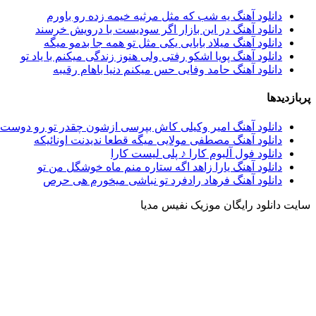
دانلود آهنگ یه شب که مثل مرثیه خیمه زده رو باورم
دانلود آهنگ در این بازار اگر سودیست با درویش خرسند
دانلود آهنگ میلاد بابایی ﻳﻜﻰ ﻣﺜﻞ ﺗﻮ ﻫﻤﻪ ﺟﺎ ﺑﺪﻣﻮ ﻣﻴﮕﻪ
دانلود آهنگ پویا اشکو رفتی ولی هنوز زندگی میکنم با یاد تو
دانلود آهنگ حامد وفایی حس میکنم دنیا باهام رقیبه
پربازدیدها
دانلود آهنگ امیر وکیلی کاش بپرسی ازشون چقدر تو رو دوست 
دانلود آهنگ مصطفی مولایی میگه قطعا ندیدنت اونائیکه
دانلود فول آلبوم کارا ♪ پلی لیست کارا
دانلود آهنگ یارا زاهد اگه ستاره منم ماه خوشگل من تو
دانلود آهنگ فرهاد رادفرد تو نباشی میخورم هی حرص
سایت دانلود رایگان موزیک نفیس مدیا