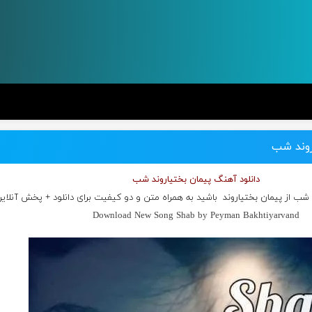
روند شب
دانلود آهنگ پیمان بختیاروند شب
 شب از
پیمان بختیاروند
باشید به همراه متن و دو کیفیت برای دانلود + پخش آنلای
Download New Song Shab by Peyman Bakhtiyarvand