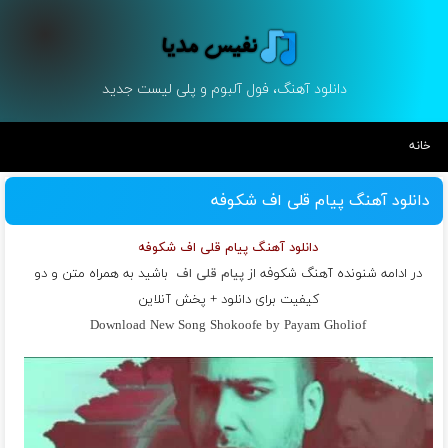
دانلود آهنگ، فول آلبوم و پلی لیست جدید
خانه
دانلود آهنگ پیام قلی اف شکوفه
دانلود آهنگ پیام قلی اف شکوفه
در ادامه شنونده آهنگ شکوفه از
پیام قلی اف
باشید به همراه متن و دو
کیفیت برای دانلود + پخش آنلاین
Download New Song Shokoofe by Payam Gholiof