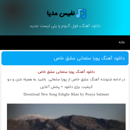
دانلود آهنگ، فول آلبوم و پلی لیست جدید
خانه
دانلود آهنگ پویا سلمانی عشق خاص
دانلود آهنگ پویا سلمانی عشق خاص
در ادامه شنونده آهنگ عشق خاص از
پویا سلمانی
باشید به همراه متن و دو
کیفیت برای دانلود + پخش آنلاین
Download New Song Eshghe Khas by Pouya Salmani