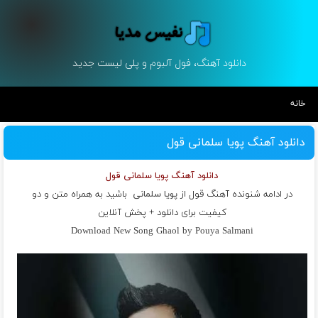
دانلود آهنگ، فول آلبوم و پلی لیست جدید
خانه
دانلود آهنگ پویا سلمانی قول
دانلود آهنگ پویا سلمانی قول
در ادامه شنونده آهنگ قول از
پویا سلمانی
باشید به همراه متن و دو
کیفیت برای دانلود + پخش آنلاین
Download New Song Ghaol by Pouya Salmani