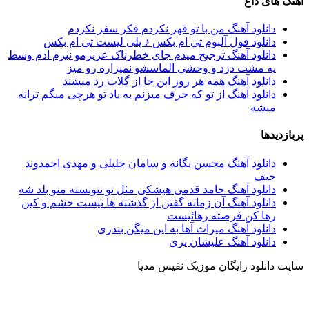
آهنگ های داغ
دانلود آهنگ من با تو قهر نکردم فکر سفر نکردم
دانلود فول آلبوم تی ام بکس ♪ پلی لیست تی ام بکس
دانلود آهنگ ترجیح میدم جای خطرناک عزیزمو نبرم ادم وسط
یه مشت دزد و وحشی الماسشو نمیزاره رو میز
دانلود آهنگ همه هر روز این جا از گلات رد میشند
دانلود آهنگ از تو که حرف میزنم به یاد تو هرچی میگم ترانه
میشه
پربازدیدها
دانلود آهنگ محسن یگانه و سامان جلیلی و مهدی احمدوند
حیف
دانلود آهنگ حامد قدمی هیشکی مثل تو نتونسته منو بلد شه
دانلود آهنگ آن زمانه گفتن از گذشته ها نیست خشم و کین
رها کن فرصته رهائیست
دانلود آهنگ میراث آها به این میگن بندری
دانلود آهنگ علیشان پری
سایت دانلود رایگان موزیک نفیس مدیا