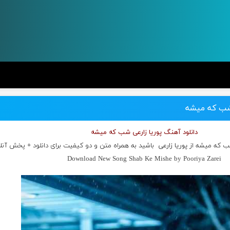
 شب که میشه
دانلود آهنگ پوریا زارعی شب که میشه
شب که میشه از
پوریا زارعی
باشید به همراه متن و دو کیفیت برای دانلود + پخش آنل
Download New Song Shab Ke Mishe by Pooriya Zarei