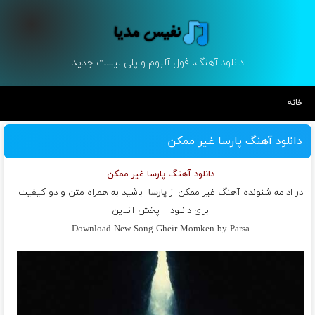
دانلود آهنگ، فول آلبوم و پلی لیست جدید
خانه
دانلود آهنگ پارسا غیر ممکن
دانلود آهنگ پارسا غیر ممکن
در ادامه شنونده آهنگ غیر ممکن از
پارسا
باشید به همراه متن و دو کیفیت
برای دانلود + پخش آنلاین
Download New Song Gheir Momken by Parsa