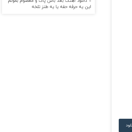
دانلود آهنگ بعد باس پاک و معصوم بمونم
این یه حرفه حقه یا یه طنز تلخه
لود