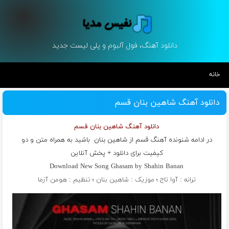
دانلود آهنگ، فول آلبوم و پلی لیست جدید
خانه
دانلود آهنگ شاهین بنان قسم
دانلود آهنگ شاهین بنان قسم
در ادامه شنونده آهنگ قسم از
شاهین بنان
باشید به همراه متن و دو
کیفیت برای دانلود + پخش آنلاین
Download New Song Ghasam by Shahin Banan
ترانه : آوا تاج ؛ موزیک : شاهین بنان ؛ تنظیم : هومن آزما