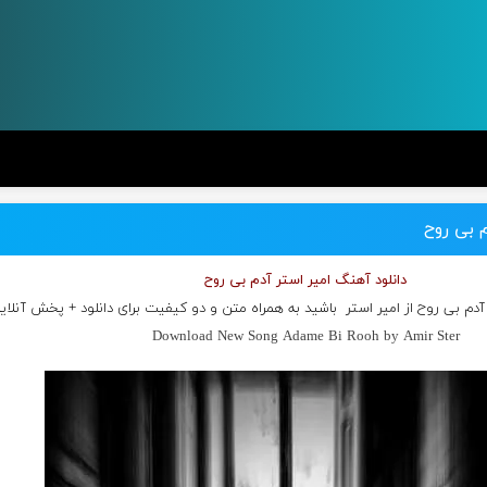
م بی روح
دانلود آهنگ امیر استر آدم بی روح
آدم بی روح از
امیر استر
باشید به همراه متن و دو کیفیت برای دانلود + پخش آنلای
Download New Song Adame Bi Rooh by Amir Ster