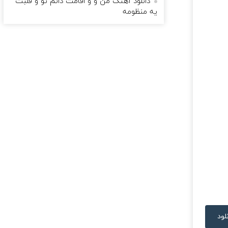
دانلود آهنگ من و و اقامت دائم تو و قلبت
یه منظومه
لود