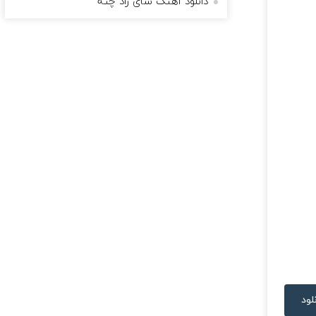
دانلود آهنگ شای راد چته
لود