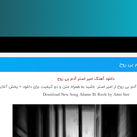
م بی روح
دانلود آهنگ امیر استر آدم بی روح
آدم بی روح از
امیر استر
باشید به همراه متن و دو کیفیت برای دانلود + پخش آنلای
Download New Song Adame Bi Rooh by Amir Ster