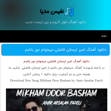
دانلود آهنگ، فول آلبوم و پلی لیست جدید
خانه
دانلود آهنگ امیر ارسلان فاضلی میخوام دور باشم
دانلود آهنگ امیر ارسلان فاضلی میخوام دور باشم
در ادامه شنونده آهنگ میخوام دور باشم از
امیر ارسلان فاضلی
باشید به
همراه متن و دو کیفیت برای دانلود + پخش آنلاین
Download New Song Mikham Door Basham by Amir Arsalan Fazeli