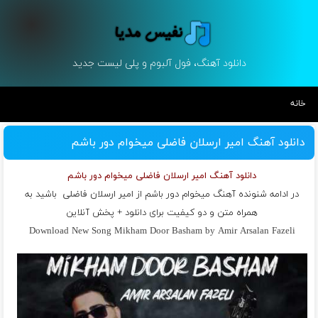
دانلود آهنگ، فول آلبوم و پلی لیست جدید
خانه
دانلود آهنگ امیر ارسلان فاضلی میخوام دور باشم
دانلود آهنگ امیر ارسلان فاضلی میخوام دور باشم
در ادامه شنونده آهنگ میخوام دور باشم از
امیر ارسلان فاضلی
باشید به
همراه متن و دو کیفیت برای دانلود + پخش آنلاین
Download New Song Mikham Door Basham by Amir Arsalan Fazeli