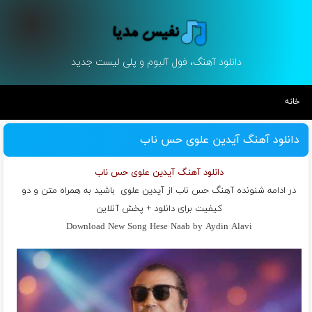
دانلود آهنگ، فول آلبوم و پلی لیست جدید
خانه
دانلود آهنگ آیدین علوی حس ناب
دانلود آهنگ آیدین علوی حس ناب
در ادامه شنونده آهنگ حس ناب از
آیدین علوی
باشید به همراه متن و دو
کیفیت برای دانلود + پخش آنلاین
Download New Song Hese Naab by Aydin Alavi