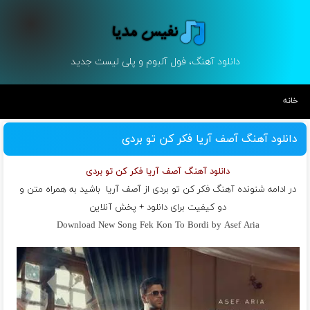
دانلود آهنگ، فول آلبوم و پلی لیست جدید
خانه
دانلود آهنگ آصف آریا فکر کن تو بردی
دانلود آهنگ آصف آریا فکر کن تو بردی
در ادامه شنونده آهنگ فکر کن تو بردی از
آصف آریا
باشید به همراه متن و
دو کیفیت برای دانلود + پخش آنلاین
Download New Song Fek Kon To Bordi by Asef Aria