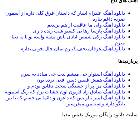
آهنگ های داغ
دانلود آهنگ علیرام اینبار که داستان فرق کلی داره از آسمون
صربه داغم بباره
دانلود آهنگ ولی ما عاقبت از هم بریدیم
دانلود آهنگ پارسا رها بی کسیو شب زنده داری
دانلود آهنگ زکی شمس آبادی پاش بیفته واسه تو تا ته دنیا
میرم
دانلود آهنگ عرفان نجف کنارم بمان حال خوبی ندارم
پربازدیدها
دانلود آهنگ استوار چی میشم بدت چی میادد به سرم
دانلود آهنگ همش قفس دیس افعی نرده بون
دانلود آهنگ من پر از خستگی سخت دقایق بودم و
دانلود آهنگ صادق راد قربون اون چشات برم که رنگ آسمونه
دانلود آهنگ امیر تتلو بس که داغون و دائما بی حسم که تا یین
یانگو دارم واسه من میفرستن
سایت دانلود رایگان موزیک نفیس مدیا