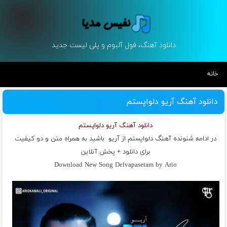
دانلود آهنگ، فول آلبوم و پلی لیست جدید
خانه
دانلود آهنگ آریو دلواپستم
دانلود آهنگ آریو دلواپستم
در ادامه شنونده آهنگ دلواپستم از
آریو
باشید به همراه متن و دو کیفیت
برای دانلود + پخش آنلاین
Download New Song Delvapasetam by Ario