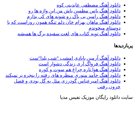
دانلود آهنگ مصطفی عابدینی کوه
دانلود آهنگ یاس مطمین باش من این واژه ها رو
دانلود آهنگ رامین بی باک رو شونه های کی بذارم
دانلود آهنگ ماهان بهرام خان دلم تنگه همون روزاست که با
دوستام میخوندم
دانلود آهنگ تویه کتاب های لغت سفیده برگ ها همیشه
پربازدیدها
دانلود آهنگ آرمین بابادی امشب “شب یلدا“ست
دانلود آهنگ فرواگ آرى زندگى دشوار است
دانلود آهنگ هوا تاره چراغ هم سوت و کوره
دانلود آهنگ حامد منوری منظره های رفته را پنجره پر نمیکند
دانلود آهنگ امیرعباس گودرزی مثل یه گل بودی و فصل
خزون رفتی
سایت دانلود رایگان موزیک نفیس مدیا