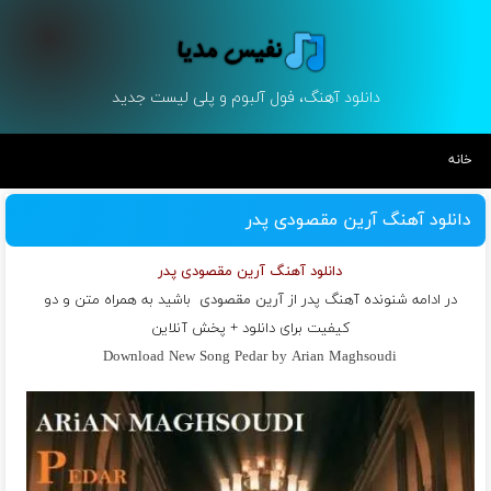
دانلود آهنگ، فول آلبوم و پلی لیست جدید
خانه
دانلود آهنگ آرین مقصودی پدر
دانلود آهنگ آرین مقصودی پدر
در ادامه شنونده آهنگ پدر از
آرین مقصودی
باشید به همراه متن و دو
کیفیت برای دانلود + پخش آنلاین
Download New Song Pedar by Arian Maghsoudi