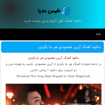
دانلود آهنگ، فول آلبوم و پلی لیست جدید
خانه
دانلود آهنگ آرین مقصودی هر جا بگردی
دانلود آهنگ آرین مقصودی هر جا بگردی
در ادامه شنونده آهنگ هر جا بگردی از
آرین مقصودی
باشید به همراه متن و
دو کیفیت برای دانلود + پخش آنلاین
Download New Song Harja Begardi by Arian Maghsoudi