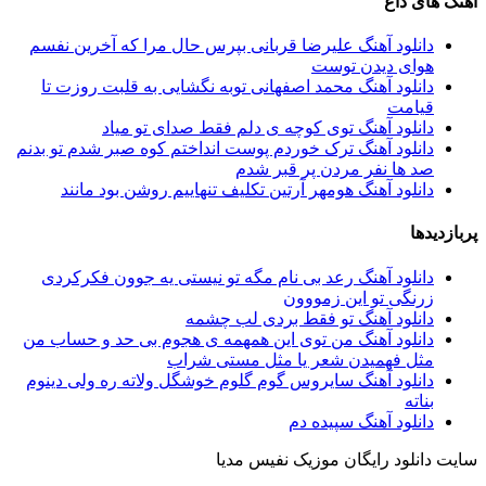
آهنگ های داغ
دانلود آهنگ علیرضا قربانی بپرس حال مرا که آخرین نفسم
هوای دیدن توست
دانلود آهنگ محمد اصفهانی توبه نگشایی به قلبت روزت تا
قیامت
دانلود آهنگ توی کوچه ی دلم فقط صدای تو میاد
دانلود آهنگ ترک خوردم پوست انداختم کوه صبر شدم تو بدنم
صد ها نفر مردن پر قبر شدم
دانلود آهنگ هومهر آرتین تکلیف تنهاییم روشن بود مانند
پربازدیدها
دانلود آهنگ رعد بی نام مگه تو نیستی یه جوون فکرکردی
زرنگی تو این زمووون
دانلود آهنگ تو فقط بردی لب چشمه
دانلود آهنگ من توی این همهمه ی هجوم بی حد و حساب من
مثل فهمیدن شعر یا مثل مستی شراب
دانلود آهنگ سایروس گوم گلوم خوشگل ولاته ره ولی دینوم
بناته
دانلود آهنگ سپیده‌ دم
سایت دانلود رایگان موزیک نفیس مدیا