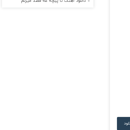
دانلود آهنگ تا پیچه عه قصد میزنم
لود