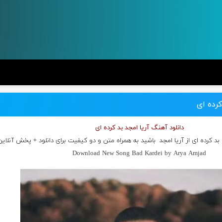
کرده ای
دانلود آهنگ آریا امجد بد کرده ای
بد کرده ای از
آریا امجد
باشید به همراه متن و دو کیفیت برای دانلود + پخش آنلاین
Download New Song Bad Kardei by Arya Amjad