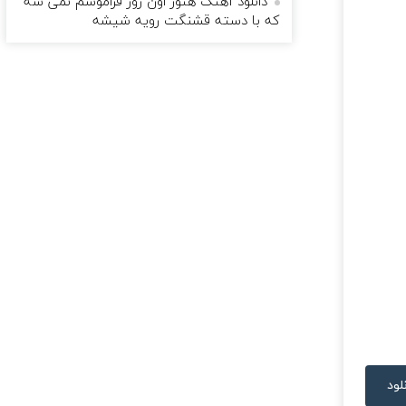
دانلود آهنگ هنوز اون روز فراموشم نمی شه
که با دسته قشنگت رویه شیشه
لود