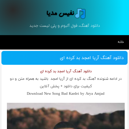
دانلود آهنگ، فول آلبوم و پلی لیست جدید
خانه
دانلود آهنگ آریا امجد بد کرده ای
دانلود آهنگ آریا امجد بد کرده ای
در ادامه شنونده آهنگ بد کرده ای از
آریا امجد
باشید به همراه متن و دو
کیفیت برای دانلود + پخش آنلاین
Download New Song Bad Kardei by Arya Amjad