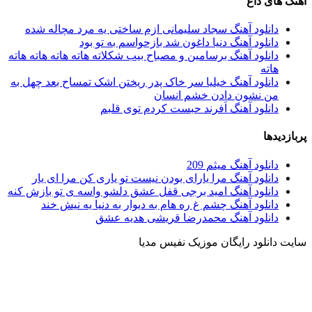
آهنگ های داغ
دانلود آهنگ سجاد سلیمانی ازم ساختی یه مرد مچاله شده
دانلود آهنگ دنیا داغون شد بازحواسم به تو بود
دانلود آهنگ برسامین و مصباح بیب شکلاته هاته هاته هاته هاته
هاته
دانلود آهنگ خیلیا سر خاک پدر ریختن اشک تمساح بعد چهل به
من نشون دادن خشم انسان
دانلود آهنگ اَفرند حبست کردم توی قلبم
پربازدیدها
دانلود آهنگ میثم 209
دانلود آهنگ مرا یارای بودن نیست تو یاری کن مرا ای یار
دانلود آهنگ امید برجی قفل عشق دلشو واسه ی تو بازش کنه
دانلود آهنگ چشم غ ره هام به دیوار به دنیا یه نیش خند
دانلود آهنگ محمدرضا قریشی هدیه عشق
سایت دانلود رایگان موزیک نفیس مدیا