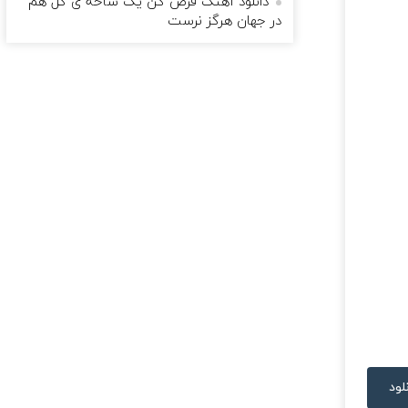
دانلود آهنگ فرض کن یک شاخه ی گل هم
در جهان هرگز نرست
لود