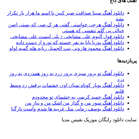
آهنگ های داغ
دانلود آهنگ سینا صداقت صبر کنین تا اسم ما هزار بار تکرار
بشه
دانلود آهنگ هرچی خواستی گفتی هر ک صی که بستی اصن
خیالی نی گلم تنفسی که هستی
دانلود فول آلبوم علی مشایخی ♪ پلی لیست علی مشایخی
دانلود آهنگ پوریا پایا یه نفر خسته که تورو از دست داده
دانلود آهنگ محمود هارونی بنت الجمیل ربابه هله گمبه لولو
پربازدیدها
دانلود آهنگ تو یروز سبزی یروز زرد یه روز همدردی یه روز
درد
دانلود آهنگ پویار کوتاه نمیان اون چشمات برقش زد وسط
قلبم
دانلود آهنگ حمید کریمی به چشمای تو محدودم
دانلود آهنگ سوز من و گداز من اشک من و نیاز من
دانلود آهنگ یوسف زمانی مثل غریبه ها شدم واست تازگیا
سایت دانلود رایگان موزیک نفیس مدیا