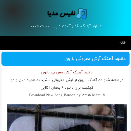
دانلود آهنگ، فول آلبوم و پلی لیست جدید
خانه
دانلود آهنگ آرش معروفی بارون
دانلود آهنگ آرش معروفی بارون
در ادامه شنونده آهنگ بارون از
آرش معروفی
باشید به همراه متن و دو
کیفیت برای دانلود + پخش آنلاین
Download New Song Baroon by Arash Maroufi