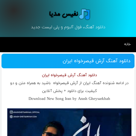
دانلود آهنگ، فول آلبوم و پلی لیست جدید
خانه
دانلود آهنگ آرش قیصرخواه ایران
دانلود آهنگ آرش قیصرخواه ایران
در ادامه شنونده آهنگ ایران از
آرش قیصرخواه
باشید به همراه متن و دو
کیفیت برای دانلود + پخش آنلاین
Download New Song Iran by Arash Gheysarkhah