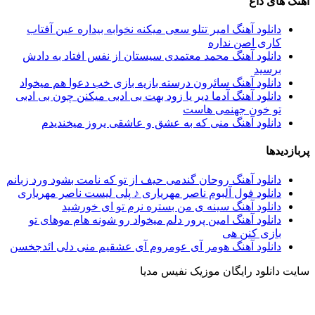
آهنگ های داغ
دانلود آهنگ امیر تتلو سعی میکنه نخوابه بیداره عین آفتاب
کاری اصن نداره
دانلود آهنگ محمد معتمدی سیستان از نفس افتاد به دادش
برسید
دانلود آهنگ سائرون درسته بازیه بازی خب دعوا هم میخواد
دانلود آهنگ آدما دیر یا زود بهت بی ادبی میکنن چون بی ادبی
تو خون جهنمی هاست
دانلود آهنگ منی که به عشق و عاشقی یروز میخندیدم
پربازدیدها
دانلود آهنگ روحان گندمی حیف از تو که نامت بشود ورد زبانم
دانلود فول آلبوم ناصر مهریاری ♪ پلی لیست ناصر مهریاری
دانلود آهنگ سینه ی من بستره نرم تو ای خورشید
دانلود آهنگ امین پرور دلم میخواد رو شونه هام موهای تو
بازی کنن هی
دانلود آهنگ هومر آی عومروم آی عشقیم منی دلی ائدجخسن
سایت دانلود رایگان موزیک نفیس مدیا