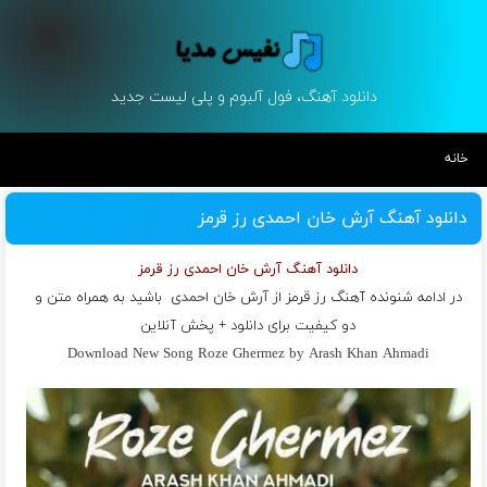
دانلود آهنگ، فول آلبوم و پلی لیست جدید
خانه
دانلود آهنگ آرش خان احمدی رز قرمز
دانلود آهنگ آرش خان احمدی رز قرمز
در ادامه شنونده آهنگ رز قرمز از
آرش خان احمدی
باشید به همراه متن و
دو کیفیت برای دانلود + پخش آنلاین
Download New Song Roze Ghermez by Arash Khan Ahmadi