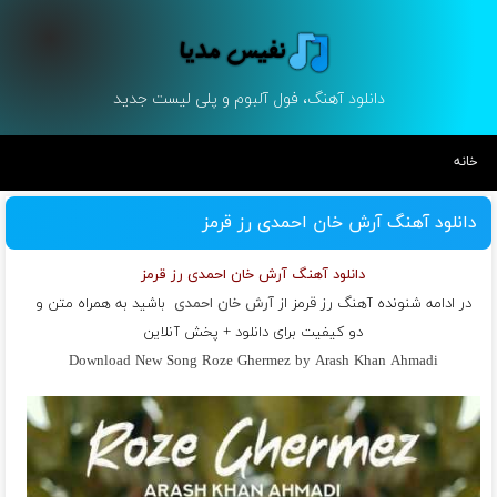
دانلود آهنگ، فول آلبوم و پلی لیست جدید
خانه
دانلود آهنگ آرش خان احمدی رز قرمز
دانلود آهنگ آرش خان احمدی رز قرمز
در ادامه شنونده آهنگ رز قرمز از
آرش خان احمدی
باشید به همراه متن و
دو کیفیت برای دانلود + پخش آنلاین
Download New Song Roze Ghermez by Arash Khan Ahmadi