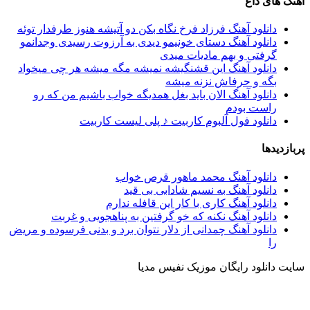
آهنگ های داغ
دانلود آهنگ فرزاد فرخ نگاه بکن دو آتیشه هنوز طرفدار توئه
دانلود آهنگ دستای خونیمو دیدی به آرزوت رسیدی وجدانمو
گرفتی و بهم مادیات میدی
دانلود آهنگ این قشنگیشه نمیشه مگه میشه هر چی میخواد
بگه و حرفاش نزنه میشه
دانلود آهنگ الان باید بغل همدیگه خواب باشیم من که رو
راست بودم
دانلود فول آلبوم کاربیت ♪ پلی لیست کاربیت
پربازدیدها
دانلود آهنگ محمد ماهور قرص خواب
دانلود آهنگ به نسیم شادابی بی قید
دانلود آهنگ كاری با كار این قافله ندارم
دانلود آهنگ نکنه که خو گرفتین به پناهجویی و غربت
دانلود آهنگ چمدانی از دلار نتوان برد و بدنی فرسوده و مریض
را
سایت دانلود رایگان موزیک نفیس مدیا