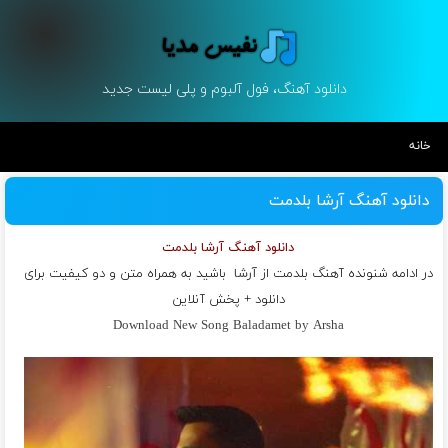
دانلود آهنگ، فول آلبوم و پلی لیست جدید
خانه
دانلود آهنگ آرشا بلدمت
دانلود آهنگ آرشا بلدمت
در ادامه شنونده آهنگ بلدمت از
آرشا
باشید به همراه متن و دو کیفیت برای
دانلود + پخش آنلاین
Download New Song Baladamet by Arsha