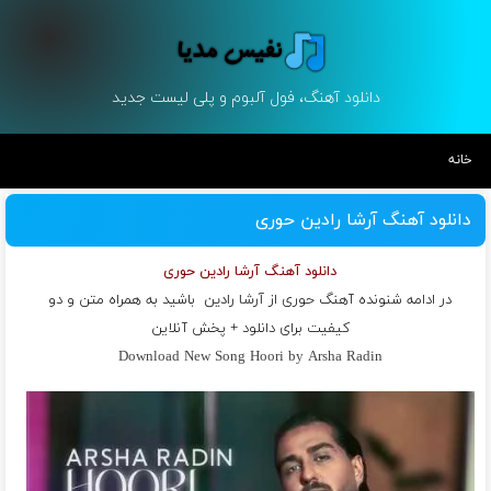
دانلود آهنگ، فول آلبوم و پلی لیست جدید
خانه
دانلود آهنگ آرشا رادین حوری
دانلود آهنگ آرشا رادین حوری
در ادامه شنونده آهنگ حوری از
آرشا رادین
باشید به همراه متن و دو
کیفیت برای دانلود + پخش آنلاین
Download New Song Hoori by Arsha Radin