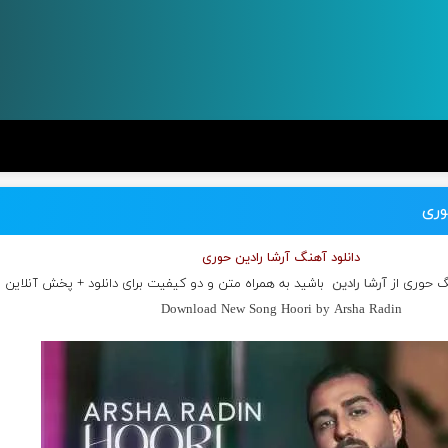
وری
دانلود آهنگ آرشا رادین حوری
نگ حوری از
آرشا رادین
باشید به همراه متن و دو کیفیت برای دانلود + پخش آنلاین
Download New Song Hoori by Arsha Radin