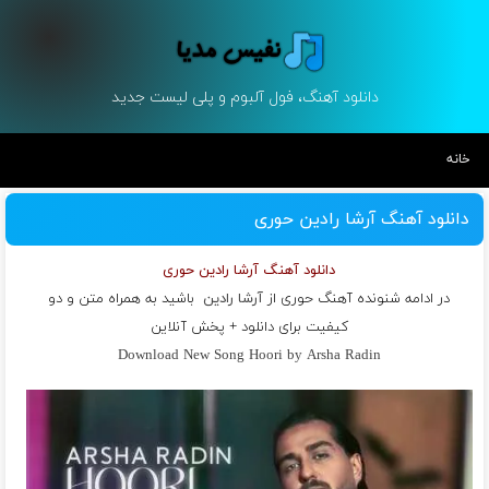
دانلود آهنگ، فول آلبوم و پلی لیست جدید
خانه
دانلود آهنگ آرشا رادین حوری
دانلود آهنگ آرشا رادین حوری
در ادامه شنونده آهنگ حوری از
آرشا رادین
باشید به همراه متن و دو
کیفیت برای دانلود + پخش آنلاین
Download New Song Hoori by Arsha Radin