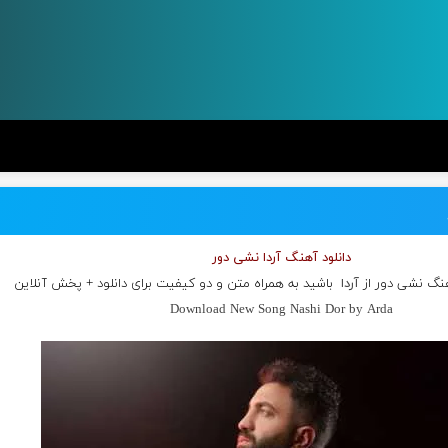
دانلود آهنگ آردا نشی دور
هنگ نشی دور از
آردا
باشید به همراه متن و دو کیفیت برای دانلود + پخش آنلاین
Download New Song Nashi Dor by Arda