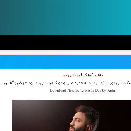
دانلود آهنگ آردا نشی دور
هنگ نشی دور از
آردا
باشید به همراه متن و دو کیفیت برای دانلود + پخش آنلاین
Download New Song Nashi Dor by Arda