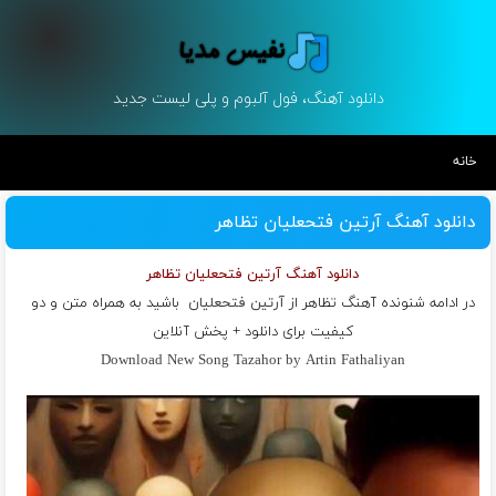
دانلود آهنگ، فول آلبوم و پلی لیست جدید
خانه
دانلود آهنگ آرتین فتحعلیان تظاهر
دانلود آهنگ آرتین فتحعلیان تظاهر
در ادامه شنونده آهنگ تظاهر از
آرتین فتحعلیان
باشید به همراه متن و دو
کیفیت برای دانلود + پخش آنلاین
Download New Song Tazahor by Artin Fathaliyan