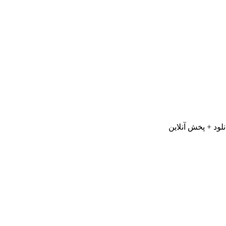
لود + پخش آنلاین